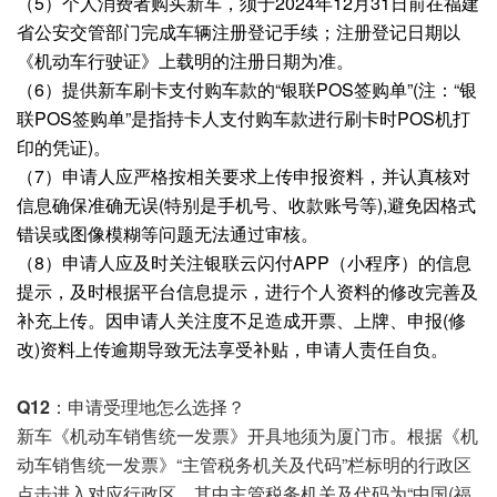
（5）个人消费者购买新车，须于2024年12月31日前在福建
省公安交管部门完成车辆注册登记手续；注册登记日期以
《机动车行驶证》上载明的注册日期为准。
（6）提供新车刷卡支付购车款的“银联POS签购单”(注：“银
联POS签购单”是指持卡人支付购车款进行刷卡时POS机打
印的凭证)。
（7）申请人应严格按相关要求上传申报资料，并认真核对
信息确保准确无误(特别是手机号、收款账号等),避免因格式
错误或图像模糊等问题无法通过审核。
（8）申请人应及时关注银联云闪付APP（小程序）的信息
提示，及时根据平台信息提示，进行个人资料的修改完善及
补充上传。因申请人关注度不足造成开票、上牌、申报(修
改)资料上传逾期导致无法享受补贴，申请人责任自负。
Q12：
申请受理地怎么选择？
新车《机动车销售统一发票》开具地须为厦门市。根据《机
动车销售统一发票》“主管税务机关及代码”栏标明的行政区
点击进入对应行政区。其中主管税务机关及代码为“中国(福